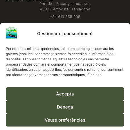
Partida L'Encanyissada, s/n,
43870 Amposta, Tarragona
+34 619 755 995
SEGUEIX-NOS
Gestionar el consentiment
Per oferir les millors experiències, utilitzem tecnologies com ara les
galetes (cookies) per emmagatzemar i/o accedir a la informació del
BORSA DE TREBALL
dispositiu. El consentiment a aquestes tecnologies ens permetrà
Treballa amb nosaltres >
processar dades com ara el comportament de navegació o els
identificadors únics en aquest lloc. No consentir o retirar el consentiment
pot afectar negativament certes característiques i funcions.
EL TEMPS ACTUAL
Veure temps >
Accepta
Avís Legal i política de privacitat
Termes i condicions
Declaració d’accessibilitat
Política de cookies
Denega
Veure preferències
© Lo Mas de la Cuixota 2026