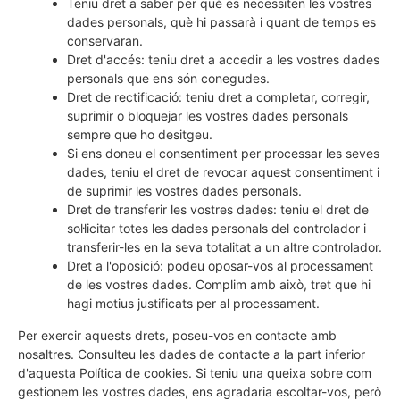
Teniu dret a saber per què es necessiten les vostres
dades personals, què hi passarà i quant de temps es
conservaran.
Dret d'accés: teniu dret a accedir a les vostres dades
personals que ens són conegudes.
Dret de rectificació: teniu dret a completar, corregir,
suprimir o bloquejar les vostres dades personals
sempre que ho desitgeu.
Si ens doneu el consentiment per processar les seves
dades, teniu el dret de revocar aquest consentiment i
de suprimir les vostres dades personals.
Dret de transferir les vostres dades: teniu el dret de
sol·licitar totes les dades personals del controlador i
transferir-les en la seva totalitat a un altre controlador.
Dret a l'oposició: podeu oposar-vos al processament
de les vostres dades. Complim amb això, tret que hi
hagi motius justificats per al processament.
Per exercir aquests drets, poseu-vos en contacte amb
nosaltres. Consulteu les dades de contacte a la part inferior
d'aquesta Política de cookies. Si teniu una queixa sobre com
gestionem les vostres dades, ens agradaria escoltar-vos, però