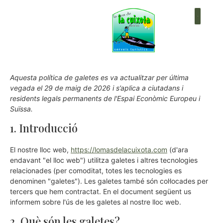
+34 619 755 995
Aquesta política de galetes es va actualitzar per última
vegada el 29 de maig de 2026 i s’aplica a ciutadans i
residents legals permanents de l'Espai Econòmic Europeu i
Suïssa.
1. Introducció
El nostre lloc web,
https://lomasdelacuixota.com
(d'ara
endavant "el lloc web") utilitza galetes i altres tecnologies
relacionades (per comoditat, totes les tecnologies es
denominen "galetes"). Les galetes també són col·locades per
tercers que hem contractat. En el document següent us
informem sobre l'ús de les galetes al nostre lloc web.
2. Què són les galetes?