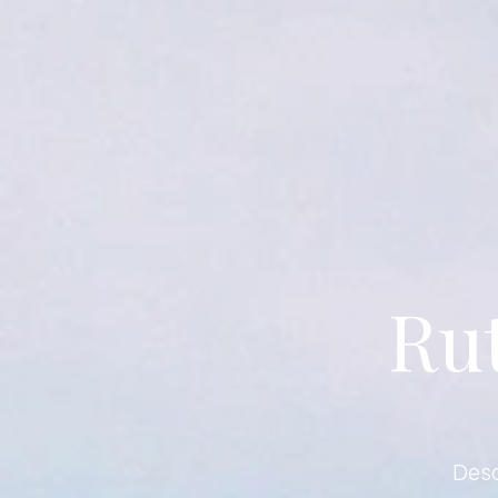
Rut
Desc