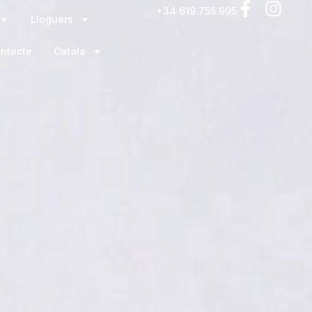
+34 619 755 995
Lloguers
ntacte
Català