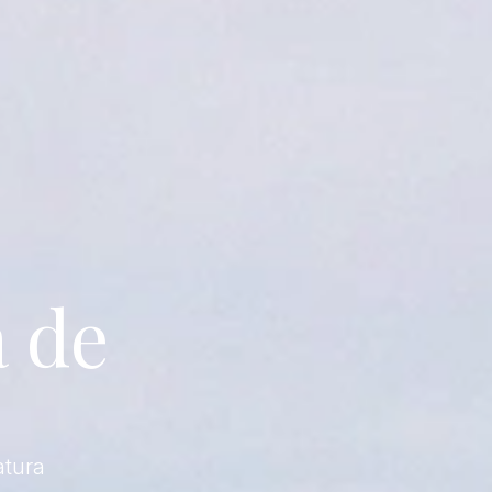
a de
atura