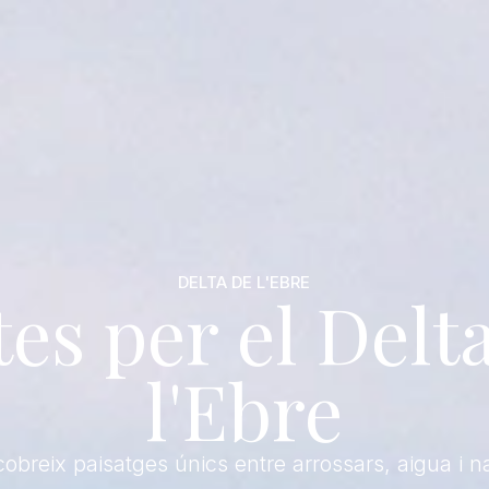
DELTA DE L'EBRE
es per el Delt
l'Ebre
obreix paisatges únics entre arrossars, aigua i n