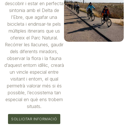
descobrir i estar en perfecta
sintonia amb el Delta de
l’Ebre, que agafar una
bicicleta i endinsar-te pels
múltiples itineraris que us
ofereix el Parc Natural.
Recórrer les llacunes, gaudir
dels diferents miradors,
observar la flora i la fauna
d’aquest entorn idíl·lic, crearà
un vincle especial entre
visitant i entorn, el qual
permetrà valorar més si és
possible, l’ecosistema tan
especial en què ens trobem
situats.
SOL·LICITAR INFORMACIÓ