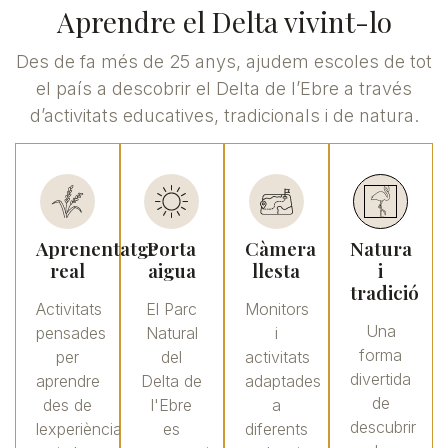
Aprendre el Delta vivint-lo
Des de fa més de 25 anys, ajudem escoles de tot
el país a descobrir el Delta de l’Ebre a través
d’activitats educatives, tradicionals i de natura.
Aprenentatge
Porta
Càmera
Natura
real
aigua
llesta
i
tradició
Activitats
El Parc
Monitors
Una
pensades
Natural
i
forma
per
del
activitats
divertida
aprendre
Delta de
adaptades
de
des de
l'Ebre
a
descubrir
lexperiència
es
diferents