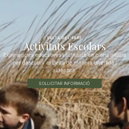
DELTA DE L'EBRE
Activitats Escolars
Experiències educatives i activitats en plena natura
per descobrir el Delta de manera divertida i
autèntica.
SOL·LICITAR INFORMACIÓ