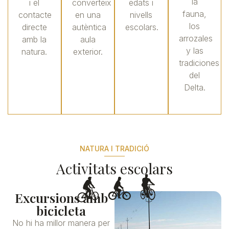
la
i el
converteix
edats i
fauna,
contacte
en una
nivells
los
directe
autèntica
escolars.
arrozales
amb la
aula
y las
natura.
exterior.
tradiciones
del
Delta.
NATURA I TRADICIÓ
Activitats escolars
Excursions amb
bicicleta
No hi ha millor manera per