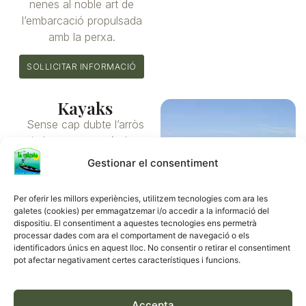
nenes al noble art de
l’embarcació propulsada
amb la perxa.
SOL·LICITAR INFORMACIÓ
Kayaks
Sense cap dubte l’arròs
i els arrossars són les
joies de la corona del
Gestionar el consentiment
Delta de l’Ebre. La vida
dels nostres
Per oferir les millors experiències, utilitzem tecnologies com ara les
avantpassats sempre ha
galetes (cookies) per emmagatzemar i/o accedir a la informació del
girat al voltant d’aquest
dispositiu. El consentiment a aquestes tecnologies ens permetrà
processar dades com ara el comportament de navegació o els
cereal, i és per això que
identificadors únics en aquest lloc. No consentir o retirar el consentiment
amb aquesta activitat,
pot afectar negativament certes característiques i funcions.
pretenem fer una
immersió total cap a
aquesta cultura tan
Accepta