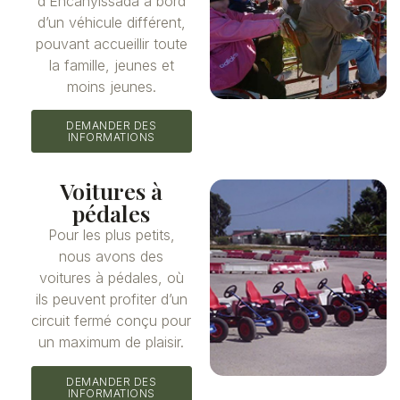
d’Encanyissada à bord
d’un véhicule différent,
pouvant accueillir toute
la famille, jeunes et
moins jeunes.
DEMANDER DES
INFORMATIONS
Voitures à
pédales
Pour les plus petits,
nous avons des
voitures à pédales, où
ils peuvent profiter d’un
circuit fermé conçu pour
un maximum de plaisir.
DEMANDER DES
INFORMATIONS