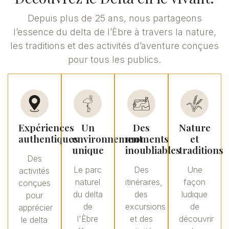
Depuis plus de 25 ans, nous partageons
l’essence du delta de l’Èbre à travers la nature,
les traditions et des activités d’aventure conçues
pour tous les publics.
Expériences
Un
Des
Nature
authentiques
environnement
moments
et
unique
inoubliables
traditions
Des
Le parc
Des
Une
activités
naturel
itinéraires,
façon
conçues
du delta
des
ludique
pour
de
excursions
de
apprécier
l'Èbre
et des
découvrir
le delta