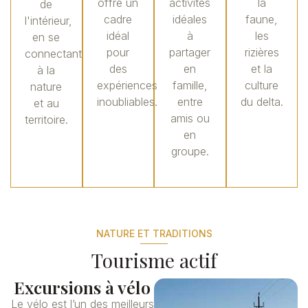
offre un
activités
la
de
cadre
idéales
faune,
l'intérieur,
idéal
à
les
en se
pour
partager
rizières
connectant
des
en
et la
à la
expériences
famille,
culture
nature
inoubliables.
entre
du delta.
et au
amis ou
territoire.
en
groupe.
NATURE ET TRADITIONS
Tourisme actif
Excursions à vélo
Le vélo est l’un des meilleurs