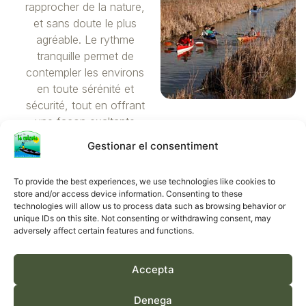
rapprocher de la nature,
et sans doute le plus
agréable. Le rythme
tranquille permet de
contempler les environs
en toute sérénité et
sécurité, tout en offrant
une façon exaltante
d’accéder à des
Gestionar el consentiment
espaces naturels
inaccessibles.
To provide the best experiences, we use technologies like cookies to
store and/or access device information. Consenting to these
DEMANDER DES
technologies will allow us to process data such as browsing behavior or
INFORMATIONS
unique IDs on this site. Not consenting or withdrawing consent, may
adversely affect certain features and functions.
Canoës sur le
fleuve Èbre
Accepta
Vous pouvez également
Denega
faire une excursion en