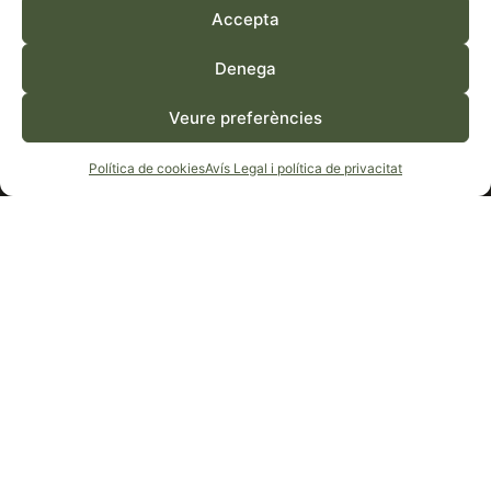
Accepta
Denega
Veure preferències
LO MAS DE LA CUIXOTA
Política de cookies
Avís Legal i política de privacitat
Partida L'Encanyissada, s/n,
43870 Amposta, Tarragona
+34 619 755 995
SÍGUENOS
BOLSA DE TRABAJO
Trabaja con nosotros >
EL TIEMPO ACTUAL
Veure temps >